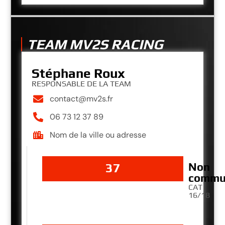
TEAM MV2S RACING
Stéphane Roux
RESPONSABLE DE LA TEAM
contact@mv2s.fr
06 73 12 37 89
Nom de la ville ou adresse
Non
37
commu
CAT
16/18