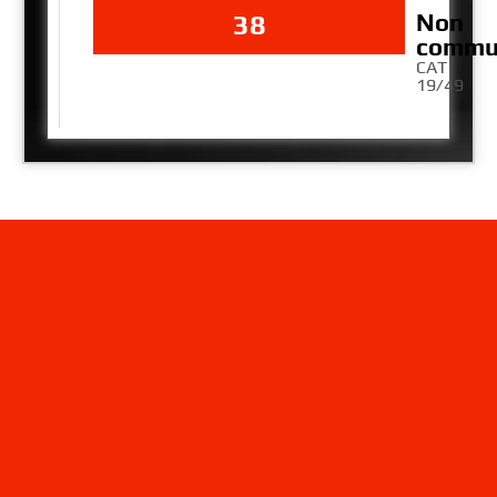
Non
38
commu
CAT
19/49